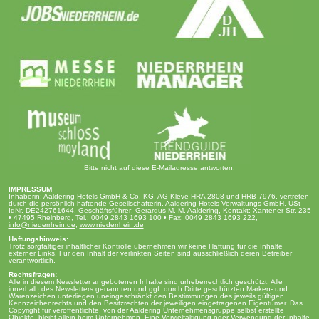
Bitte nicht auf diese E-Mailadresse antworten.
IMPRESSUM
Inhaberin: Aaldering Hotels GmbH & Co. KG, AG Kleve HRA 2808 und HRB 7976, vertreten
durch die persönlich haftende Gesellschafterin, Aaldering Hotels Verwaltungs-GmbH, USt-
IdNr. DE242761644, Geschäftsführer: Gerardus M. M. Aaldering, Kontakt: Xantener Str. 235
• 47495 Rheinberg, Tel.: 0049 2843 1693 100 • Fax: 0049 2843 1693 222,
info@niederrhein.de
,
www.niederrhein.de
Haftungshinweis:
Trotz sorgfältiger inhaltlicher Kontrolle übernehmen wir keine Haftung für die Inhalte
externer Links. Für den Inhalt der verlinkten Seiten sind ausschließlich deren Betreiber
verantwortlich.
Rechtsfragen:
Alle in diesem Newsletter angebotenen Inhalte sind urheberrechtlich geschützt. Alle
innerhalb des Newsletters genannten und ggf. durch Dritte geschützten Marken- und
Warenzeichen unterliegen uneingeschränkt den Bestimmungen des jeweils gültigen
Kennzeichenrechts und den Besitzrechten der jeweiligen eingetragenen Eigentümer. Das
Copyright für veröffentlichte, von der Aaldering Unternehmensgruppe selbst erstellte
Objekte, bleibt allein beim Unternehmen. Eine Vervielfältigung oder Verwendung der Inhalte