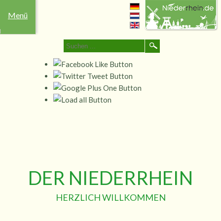
Menü
Freizeit
Übernachten
Events
Essen
Niederrhein
Heiraten
Shop
&
Trinken
DER NIEDERRHEIN
HERZLICH WILLKOMMEN