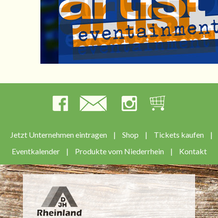
Jetzt Unternehmen eintragen
|
Shop
|
Tickets kaufen
|
Eventkalender
|
Produkte vom Niederrhein
|
Kontakt