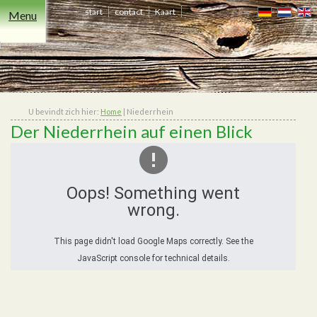
start
contact
Kaart
Menu
Recreatie
Overnachten
Events
Eten
Zakelijk
Niederrhein
Trouwen
Koopjes
&
drinken
U bevindt zich hier:
Home
|
Niederrhein
Der Niederrhein auf einen Blick
Oops! Something went
wrong.
This page didn't load Google Maps correctly. See the
JavaScript console for technical details.