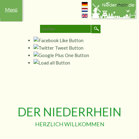
Menü
Freizeit
Übernachten
Events
Essen
Niederrhein
Heiraten
Shop
&
Trinken
DER NIEDERRHEIN
HERZLICH WILLKOMMEN