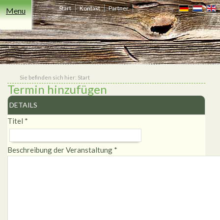
Start
Kontakt
Partner
Menu
Freizeit
Übernachten
Events
Essen
Niederrhein
Heiraten
Shop
&
Trinken
Sie befinden sich hier:
Start
Termin hinzufügen
DETAILS
Titel
*
Beschreibung der Veranstaltung
*