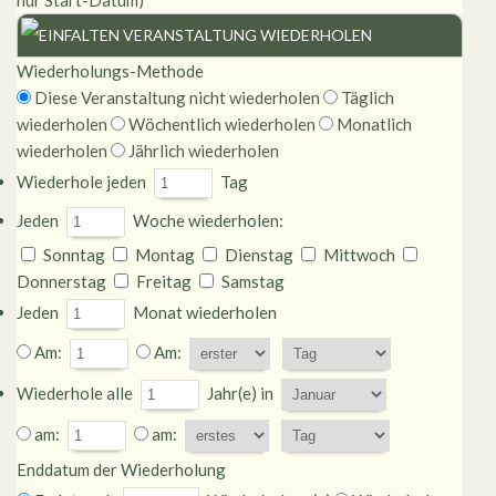
nur Start-Datum)
VERANSTALTUNG WIEDERHOLEN
Wiederholungs-Methode
Diese Veranstaltung nicht wiederholen
Täglich
wiederholen
Wöchentlich wiederholen
Monatlich
wiederholen
Jährlich wiederholen
Wiederhole jeden
Tag
Jeden
Woche wiederholen:
Sonntag
Montag
Dienstag
Mittwoch
Donnerstag
Freitag
Samstag
Jeden
Monat wiederholen
Am:
Am:
Wiederhole alle
Jahr(e) in
am:
am:
Enddatum der Wiederholung