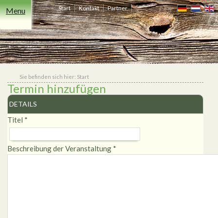
Start
Kontakt
Partner
Menu
Freizeit
Übernachten
Events
Essen
Niederrhein
Heiraten
Shop
&
Trinken
Sie befinden sich hier:
Start
Termin hinzufügen
DETAILS
Titel
*
Beschreibung der Veranstaltung
*