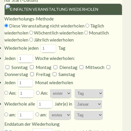
nur Start-Datum)
VERANSTALTUNG WIEDERHOLEN
Wiederholungs-Methode
Diese Veranstaltung nicht wiederholen
Täglich
wiederholen
Wöchentlich wiederholen
Monatlich
wiederholen
Jährlich wiederholen
Wiederhole jeden
Tag
Jeden
Woche wiederholen:
Sonntag
Montag
Dienstag
Mittwoch
Donnerstag
Freitag
Samstag
Jeden
Monat wiederholen
Am:
Am:
Wiederhole alle
Jahr(e) in
am:
am:
Enddatum der Wiederholung