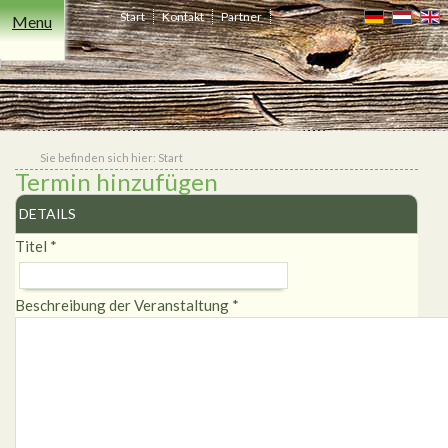
Start
Kontakt
Partner
Menu
Freizeit
Übernachten
Events
Essen
Niederrhein
Heiraten
Shop
&
Trinken
Sie befinden sich hier:
Start
Termin hinzufügen
DETAILS
Titel
*
Beschreibung der Veranstaltung
*