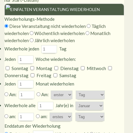
nur Start-Datum)
VERANSTALTUNG WIEDERHOLEN
Wiederholungs-Methode
Diese Veranstaltung nicht wiederholen
Täglich
wiederholen
Wöchentlich wiederholen
Monatlich
wiederholen
Jährlich wiederholen
Wiederhole jeden
Tag
Jeden
Woche wiederholen:
Sonntag
Montag
Dienstag
Mittwoch
Donnerstag
Freitag
Samstag
Jeden
Monat wiederholen
Am:
Am:
Wiederhole alle
Jahr(e) in
am:
am:
Enddatum der Wiederholung