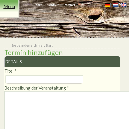
Start
Kontakt
Partner
Menu
Freizeit
Übernachten
Events
Essen
Niederrhein
Heiraten
Shop
&
Trinken
Sie befinden sich hier:
Start
Termin hinzufügen
DETAILS
Titel
*
Beschreibung der Veranstaltung
*