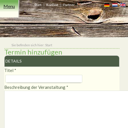
Start
Kontakt
Partner
Menu
Freizeit
Übernachten
Events
Essen
Niederrhein
Heiraten
Shop
&
Trinken
Sie befinden sich hier:
Start
Termin hinzufügen
DETAILS
Titel
*
Beschreibung der Veranstaltung
*