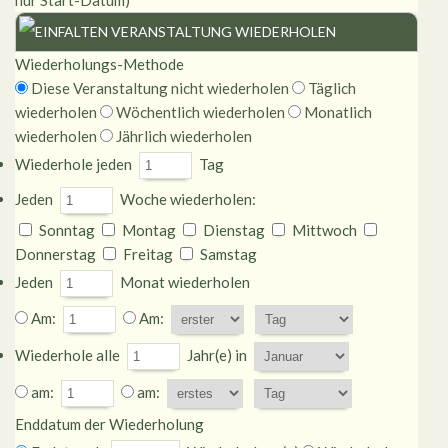
nur Start-Datum)
VERANSTALTUNG WIEDERHOLEN
Wiederholungs-Methode
Diese Veranstaltung nicht wiederholen
Täglich
wiederholen
Wöchentlich wiederholen
Monatlich
wiederholen
Jährlich wiederholen
Wiederhole jeden
Tag
Jeden
Woche wiederholen:
Sonntag
Montag
Dienstag
Mittwoch
Donnerstag
Freitag
Samstag
Jeden
Monat wiederholen
Am:
Am:
Wiederhole alle
Jahr(e) in
am:
am:
Enddatum der Wiederholung