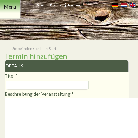
Start
Kontakt
Partner
Menu
Freizeit
Übernachten
Events
Essen
Niederrhein
Heiraten
Shop
&
Trinken
Sie befinden sich hier:
Start
Termin hinzufügen
DETAILS
Titel
*
Beschreibung der Veranstaltung
*