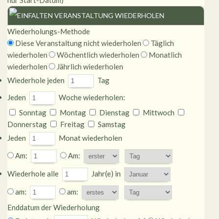
nur Start-Datum)
VERANSTALTUNG WIEDERHOLEN
Wiederholungs-Methode
Diese Veranstaltung nicht wiederholen
Täglich
wiederholen
Wöchentlich wiederholen
Monatlich
wiederholen
Jährlich wiederholen
Wiederhole jeden
Tag
Jeden
Woche wiederholen:
Sonntag
Montag
Dienstag
Mittwoch
Donnerstag
Freitag
Samstag
Jeden
Monat wiederholen
Am:
Am:
Wiederhole alle
Jahr(e) in
am:
am:
Enddatum der Wiederholung