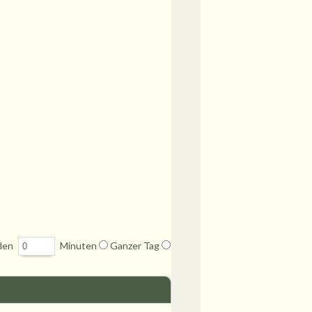
den
Minuten
Ganzer Tag