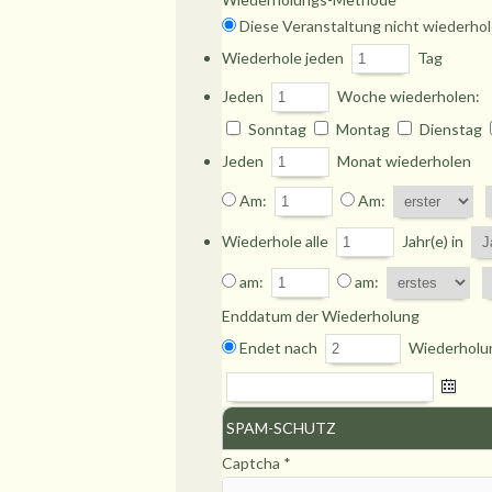
Diese Veranstaltung nicht wiederho
Wiederhole jeden
Tag
Jeden
Woche wiederholen:
Sonntag
Montag
Dienstag
Jeden
Monat wiederholen
Am:
Am:
Wiederhole alle
Jahr(e) in
am:
am:
Enddatum der Wiederholung
Endet nach
Wiederholu
SPAM-SCHUTZ
Captcha
*