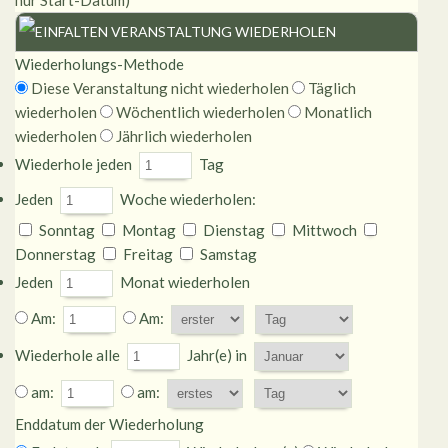
nur Start-Datum)
VERANSTALTUNG WIEDERHOLEN
Wiederholungs-Methode
Diese Veranstaltung nicht wiederholen
Täglich
wiederholen
Wöchentlich wiederholen
Monatlich
wiederholen
Jährlich wiederholen
Wiederhole jeden
Tag
Jeden
Woche wiederholen:
Sonntag
Montag
Dienstag
Mittwoch
Donnerstag
Freitag
Samstag
Jeden
Monat wiederholen
Am:
Am:
Wiederhole alle
Jahr(e) in
am:
am:
Enddatum der Wiederholung