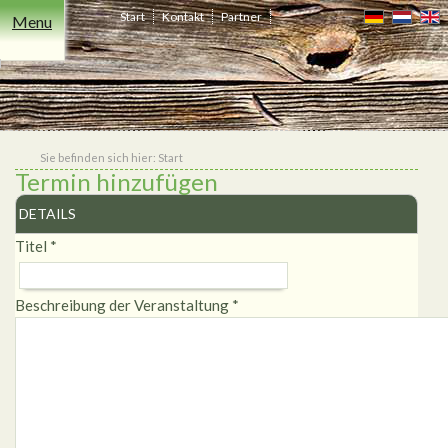
Start
Kontakt
Partner
Menu
Freizeit
Übernachten
Events
Essen
Niederrhein
Heiraten
Shop
&
Trinken
Sie befinden sich hier:
Start
Termin hinzufügen
DETAILS
Titel
*
Beschreibung der Veranstaltung
*