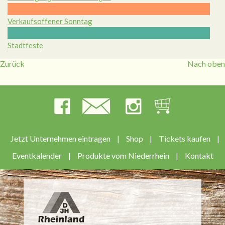
Verkaufsoffener Sonntag
Stadtfeste
Zurück
Nach oben
Jetzt Unternehmen eintragen
|
Shop
|
Tickets kaufen
|
Eventkalender
|
Produkte vom Niederrhein
|
Kontakt