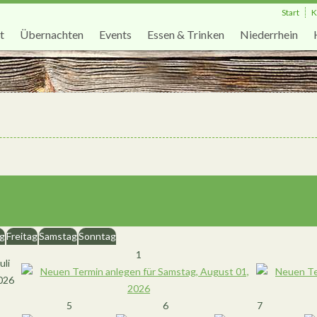
Start
K
t
Übernachten
Events
Essen & Trinken
Niederrhein
g
Freitag
Samstag
Sonntag
1
uli
026
5
6
7