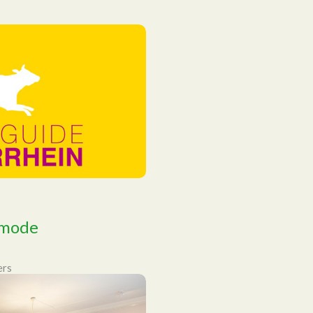
tmode
ers