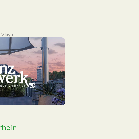
n-Vluyn
rhein