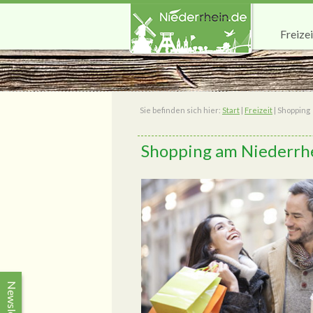
Freizei
Sie befinden sich hier:
Start
|
Freizeit
|
Shopping
Shopping am Niederrh
Newsletter